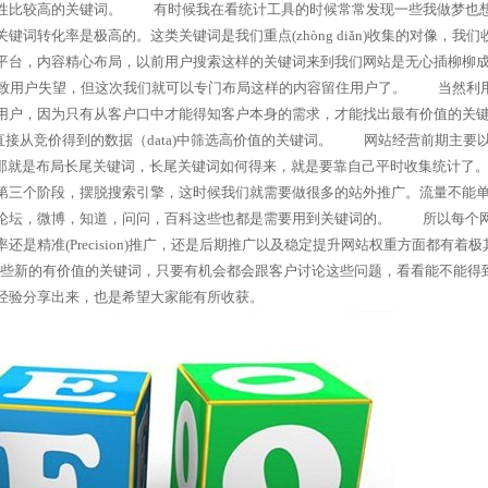
关性比较高的关键词。 有时候我在看统计工具的时候常常发现一些我做梦也
转化率是极高的。这类关键词是我们重点(zhòng diǎn)收集的对像，我们
平台，内容精心布局，以前用户搜索这样的关键词来到我们网站是无心插柳柳
会导致用户失望，但这次我们就可以专门布局这样的内容留住用户了。 当然利
用户，因为只有从客户口中才能得知客户本身的需求，才能找出最有价值的关
可以直接从竞价得到的数据（data)中筛选高价值的关键词。 网站经营前期主要
后，那就是布局长尾关键词，长尾关键词如何得来，就是要靠自己平时收集统计了
第三个阶段，摆脱搜索引擎，这时候我们就需要做很多的站外推广。流量不能
如论坛，微博，知道，问问，百科这些也都是需要用到关键词的。 所以每个
精准(Precision)推广，还是后期推广以及稳定提升网站权重方面都有着极
一些新的有价值的关键词，只要有机会都会跟客户讨论这些问题，看看能不能得
经验分享出来，也是希望大家能有所收获。